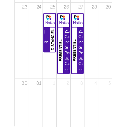
23
24
25
26
27
28
29
National
National
National
DISTANCIEL
Durabilité |
21ième
21ième
Wébinaire |
Congrès
Congrès
PRÉSENTIEL
PRÉSENTIEL
Certification
Ingénierie
Ingénierie
CSPP
Grands
Grands
Projets et
Projets et
Systèmes
Systèmes
Complexes
Complexes
- Jour 1
- Jour 2
30
31
1
2
3
4
5