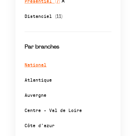
Présentiel
(7)
Distanciel
(11)
Par branches
National
Atlantique
Auvergne
Centre - Val de Loire
Côte d’azur