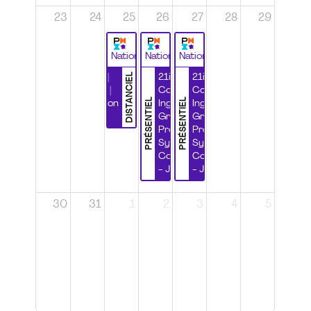
23
24
25
26
27
28
29
National
National
National
DISTANCIEL
Durabilité |
21ième
21ième
Wébinaire |
Congrès
Congrès
PRÉSENTIEL
PRÉSENTIEL
Certification
Ingénierie
Ingénierie
CSPP
Grands
Grands
Projets et
Projets et
Systèmes
Systèmes
Complexes
Complexes
- Jour 1
- Jour 2
30
31
1
2
3
4
5