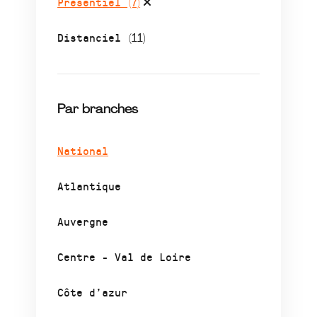
Présentiel
(7)
Distanciel
(11)
Par branches
National
Atlantique
Auvergne
Centre - Val de Loire
Côte d’azur