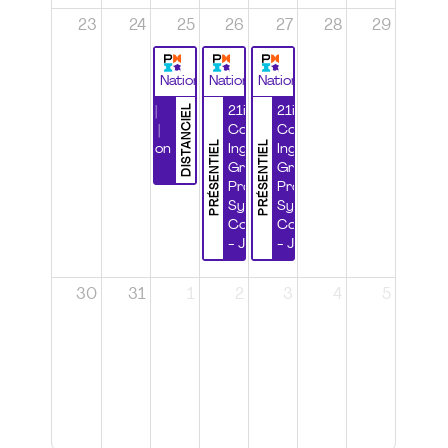
23
24
25
26
27
28
29
National
National
National
DISTANCIEL
Durabilité |
21ième
21ième
Wébinaire |
Congrès
Congrès
PRÉSENTIEL
PRÉSENTIEL
Certification
Ingénierie
Ingénierie
CSPP
Grands
Grands
Projets et
Projets et
Systèmes
Systèmes
Complexes
Complexes
- Jour 1
- Jour 2
30
31
1
2
3
4
5