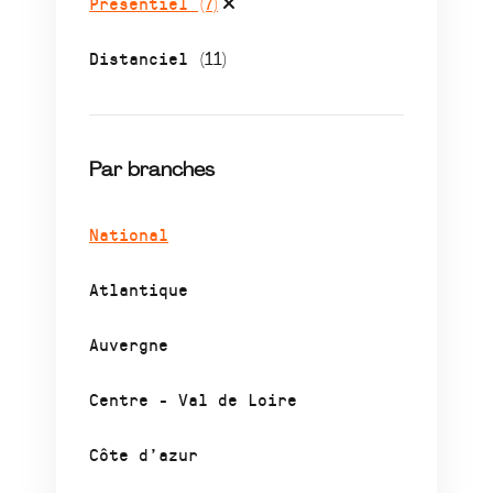
Présentiel
(7)
Distanciel
(11)
Par branches
National
Atlantique
Auvergne
Centre - Val de Loire
Côte d’azur