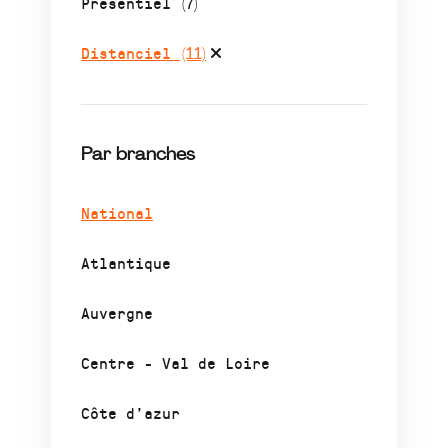
Présentiel
(7)
Distanciel
(11)
Par branches
National
Atlantique
Auvergne
Centre - Val de Loire
Côte d’azur