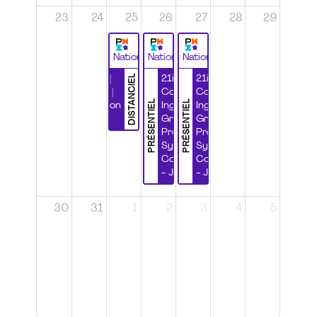
23
24
25
26
27
28
29
National
National
National
DISTANCIEL
Durabilité |
21ième
21ième
Wébinaire |
Congrès
Congrès
PRÉSENTIEL
PRÉSENTIEL
Certification
Ingénierie
Ingénierie
CSPP
Grands
Grands
Projets et
Projets et
Systèmes
Systèmes
Complexes
Complexes
- Jour 1
- Jour 2
30
31
1
2
3
4
5