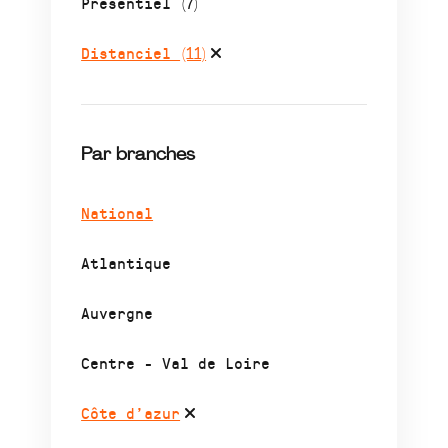
Présentiel
(7)
Distanciel
(11)
Par branches
National
Atlantique
Auvergne
Centre - Val de Loire
Côte d’azur