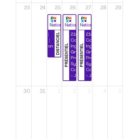
23
24
25
26
27
28
29
National
National
National
DISTANCIEL
Durabilité |
21ième
21ième
Wébinaire |
Congrès
Congrès
PRÉSENTIEL
PRÉSENTIEL
Certification
Ingénierie
Ingénierie
CSPP
Grands
Grands
Projets et
Projets et
Systèmes
Systèmes
Complexes
Complexes
- Jour 1
- Jour 2
30
31
1
2
3
4
5