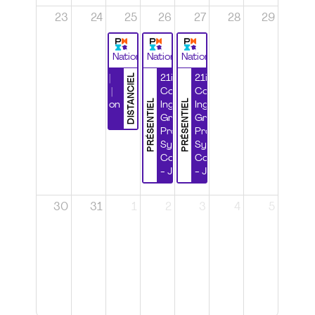
23
24
25
26
27
28
29
National
National
National
DISTANCIEL
Durabilité |
21ième
21ième
Wébinaire |
Congrès
Congrès
PRÉSENTIEL
PRÉSENTIEL
Certification
Ingénierie
Ingénierie
CSPP
Grands
Grands
Projets et
Projets et
Systèmes
Systèmes
Complexes
Complexes
- Jour 1
- Jour 2
30
31
1
2
3
4
5