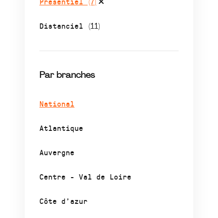
Présentiel
(7)
Distanciel
(11)
Par branches
National
Atlantique
Auvergne
Centre - Val de Loire
Côte d’azur