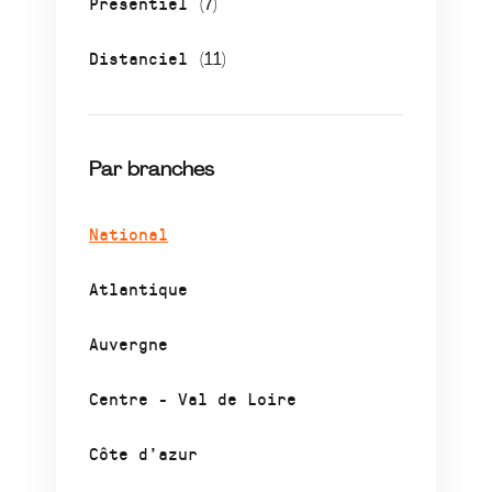
Présentiel
(7)
Distanciel
(11)
Par branches
National
Atlantique
Auvergne
Centre - Val de Loire
Côte d’azur