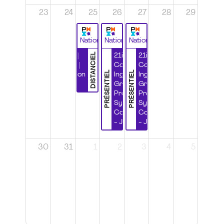
23
24
25
26
27
28
29
National
National
National
DISTANCIEL
Durabilité |
21ième
21ième
Wébinaire |
Congrès
Congrès
PRÉSENTIEL
PRÉSENTIEL
Certification
Ingénierie
Ingénierie
CSPP
Grands
Grands
Projets et
Projets et
Systèmes
Systèmes
Complexes
Complexes
- Jour 1
- Jour 2
30
31
1
2
3
4
5