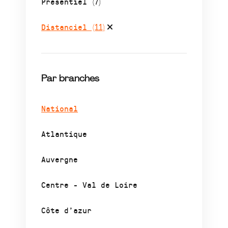
Présentiel
(7)
Distanciel
(11)
Par branches
National
Atlantique
Auvergne
Centre - Val de Loire
Côte d’azur