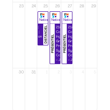
23
24
25
26
27
28
29
National
National
National
DISTANCIEL
Durabilité |
21ième
21ième
Wébinaire |
Congrès
Congrès
PRÉSENTIEL
PRÉSENTIEL
Certification
Ingénierie
Ingénierie
CSPP
Grands
Grands
Projets et
Projets et
Systèmes
Systèmes
Complexes
Complexes
- Jour 1
- Jour 2
30
31
1
2
3
4
5