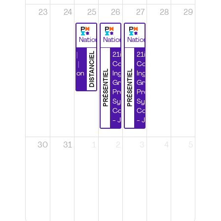
23
24
25
26
27
28
29
National
National
National
DISTANCIEL
Durabilité |
21ième
21ième
Wébinaire |
Congrès
Congrès
PRÉSENTIEL
PRÉSENTIEL
Certification
Ingénierie
Ingénierie
CSPP
Grands
Grands
Projets et
Projets et
Systèmes
Systèmes
Complexes
Complexes
- Jour 1
- Jour 2
30
31
1
2
3
4
5