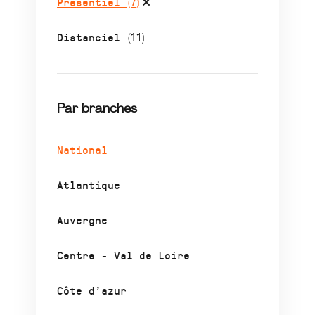
Présentiel
(7)
Distanciel
(11)
Par branches
National
Atlantique
Auvergne
Centre - Val de Loire
Côte d’azur