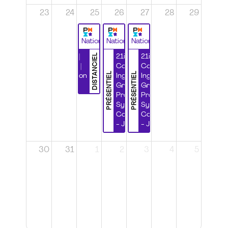
23
24
25
26
27
28
29
National
National
National
DISTANCIEL
Durabilité |
21ième
21ième
Wébinaire |
Congrès
Congrès
PRÉSENTIEL
PRÉSENTIEL
Certification
Ingénierie
Ingénierie
CSPP
Grands
Grands
Projets et
Projets et
Systèmes
Systèmes
Complexes
Complexes
- Jour 1
- Jour 2
30
31
1
2
3
4
5