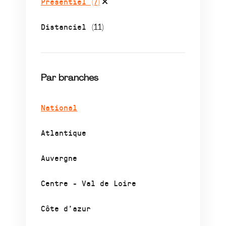
Présentiel
(7)
Distanciel
(11)
Par branches
National
Atlantique
Auvergne
Centre - Val de Loire
Côte d’azur