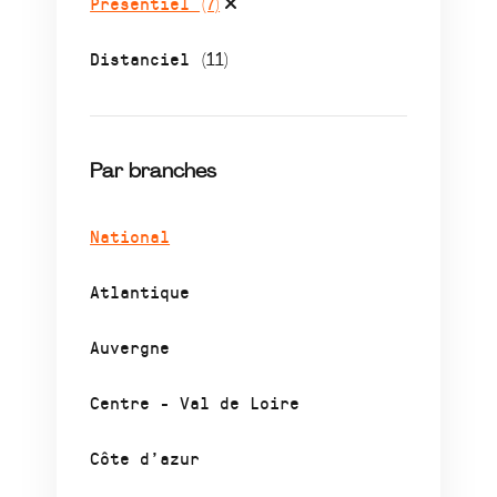
Présentiel
(7)
Distanciel
(11)
Par branches
National
Atlantique
Auvergne
Centre - Val de Loire
Côte d’azur