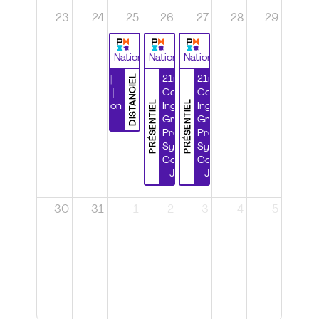
23
24
25
26
27
28
29
National
National
National
DISTANCIEL
Durabilité |
21ième
21ième
Wébinaire |
Congrès
Congrès
PRÉSENTIEL
PRÉSENTIEL
Certification
Ingénierie
Ingénierie
CSPP
Grands
Grands
Projets et
Projets et
Systèmes
Systèmes
Complexes
Complexes
- Jour 1
- Jour 2
30
31
1
2
3
4
5