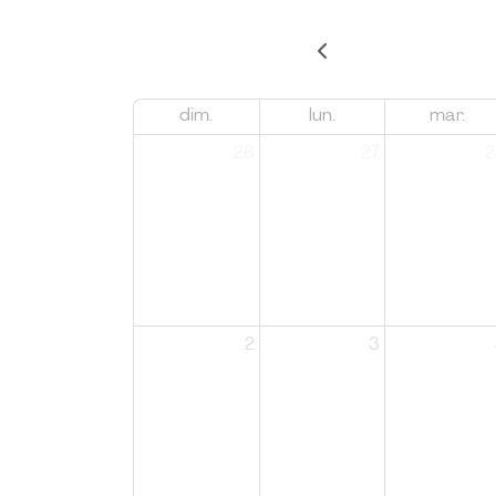
dim.
lun.
mar.
26
27
2
2
3