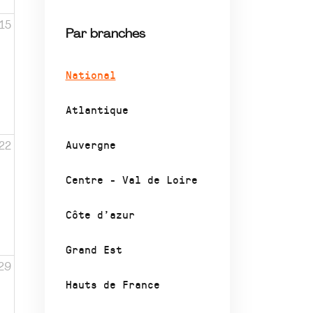
15
Par branches
National
Atlantique
Auvergne
22
Centre - Val de Loire
Côte d’azur
Grand Est
29
Hauts de France