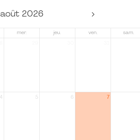
août 2026
mer.
jeu.
ven.
sam.
8
29
30
31
4
5
6
7