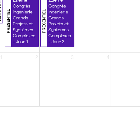
NCIEL
21ième
21ième
Congrès
Congrès
PRÉSENTIEL
PRÉSENTIEL
Ingénierie
Ingénierie
Grands
Grands
Projets et
Projets et
Systèmes
Systèmes
Complexes
Complexes
- Jour 1
- Jour 2
1
2
3
4