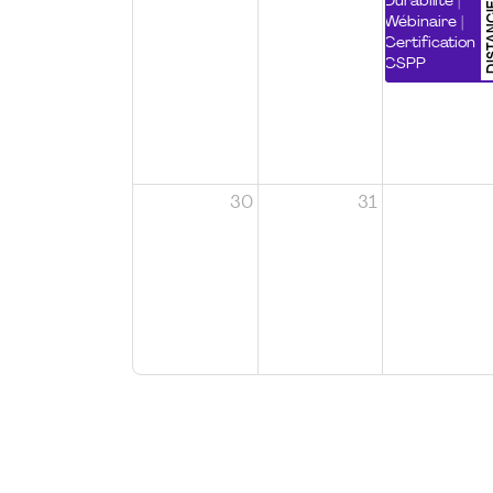
DISTA
Durabilité |
Wébinaire |
Certification
CSPP
30
31