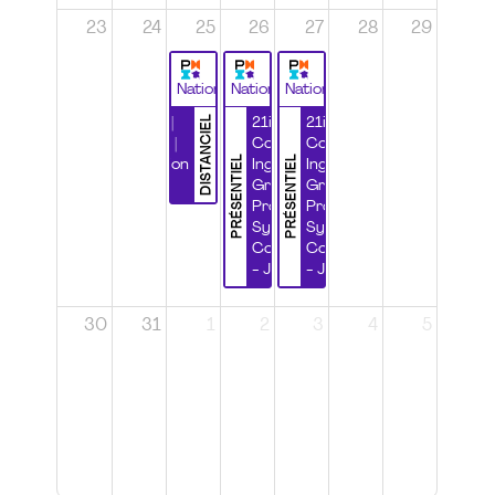
23
24
25
26
27
28
29
National
National
National
DISTANCIEL
Durabilité |
21ième
21ième
Wébinaire |
Congrès
Congrès
PRÉSENTIEL
PRÉSENTIEL
Certification
Ingénierie
Ingénierie
CSPP
Grands
Grands
Projets et
Projets et
Systèmes
Systèmes
Complexes
Complexes
- Jour 1
- Jour 2
30
31
1
2
3
4
5