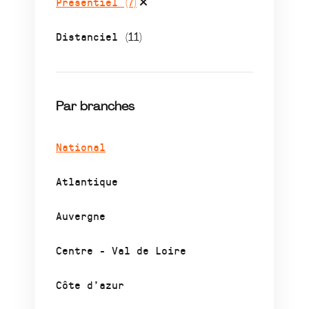
Présentiel
(7)
Distanciel
(11)
Par branches
National
Atlantique
Auvergne
Centre - Val de Loire
Côte d’azur