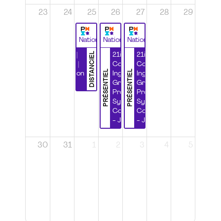
23
24
25
26
27
28
29
National
National
National
DISTANCIEL
Durabilité |
21ième
21ième
Wébinaire |
Congrès
Congrès
PRÉSENTIEL
PRÉSENTIEL
Certification
Ingénierie
Ingénierie
CSPP
Grands
Grands
Projets et
Projets et
Systèmes
Systèmes
Complexes
Complexes
- Jour 1
- Jour 2
30
31
1
2
3
4
5