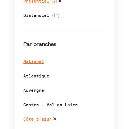
Présentiel
(7)
Distanciel
(11)
Par branches
National
Atlantique
Auvergne
Centre - Val de Loire
Côte d’azur