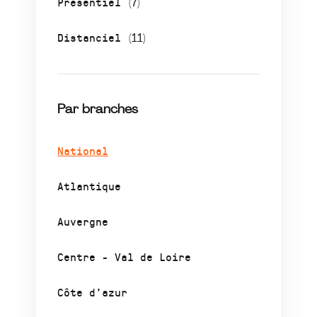
Présentiel
(7)
Distanciel
(11)
Par branches
National
Atlantique
Auvergne
Centre - Val de Loire
Côte d’azur