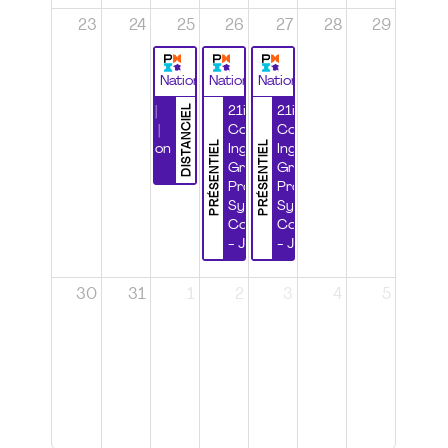
23
24
25
26
27
28
29
National
National
National
DISTANCIEL
Durabilité |
21ième
21ième
Wébinaire |
Congrès
Congrès
PRÉSENTIEL
PRÉSENTIEL
Certification
Ingénierie
Ingénierie
CSPP
Grands
Grands
Projets et
Projets et
Systèmes
Systèmes
Complexes
Complexes
- Jour 1
- Jour 2
30
31
1
2
3
4
5