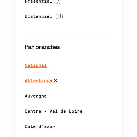
Présentiel
(7)
Distanciel
(11)
Par branches
National
Atlantique
Auvergne
Centre - Val de Loire
Côte d’azur