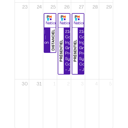
23
24
25
26
27
28
29
National
National
National
DISTANCIEL
Durabilité |
21ième
21ième
Wébinaire |
Congrès
Congrès
PRÉSENTIEL
PRÉSENTIEL
Certification
Ingénierie
Ingénierie
CSPP
Grands
Grands
Projets et
Projets et
Systèmes
Systèmes
Complexes
Complexes
- Jour 1
- Jour 2
30
31
1
2
3
4
5