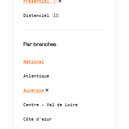
Présentiel
(7)
Distanciel
(11)
Par branches
National
Atlantique
Auvergne
Centre - Val de Loire
Côte d’azur