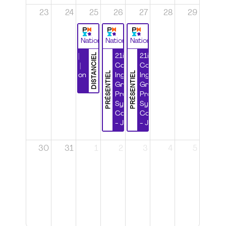
23
24
25
26
27
28
29
National
National
National
DISTANCIEL
Durabilité |
21ième
21ième
Wébinaire |
Congrès
Congrès
PRÉSENTIEL
PRÉSENTIEL
Certification
Ingénierie
Ingénierie
CSPP
Grands
Grands
Projets et
Projets et
Systèmes
Systèmes
Complexes
Complexes
- Jour 1
- Jour 2
30
31
1
2
3
4
5