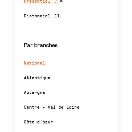
Présentiel
(7)
Distanciel
(11)
Par branches
National
Atlantique
Auvergne
Centre - Val de Loire
Côte d’azur