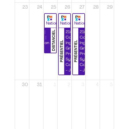
23
24
25
26
27
28
29
National
National
National
DISTANCIEL
Durabilité |
21ième
21ième
Wébinaire |
Congrès
Congrès
PRÉSENTIEL
PRÉSENTIEL
Certification
Ingénierie
Ingénierie
CSPP
Grands
Grands
Projets et
Projets et
Systèmes
Systèmes
Complexes
Complexes
- Jour 1
- Jour 2
30
31
1
2
3
4
5