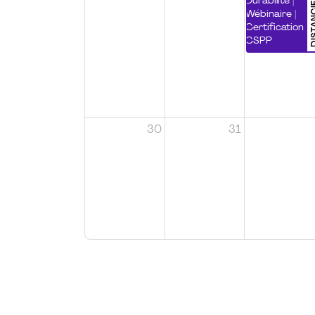
DISTA
Durabilité |
Wébinaire |
Certification
CSPP
30
31