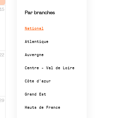
15
Par branches
National
Atlantique
Auvergne
22
Centre - Val de Loire
Côte d’azur
Grand Est
29
Hauts de France