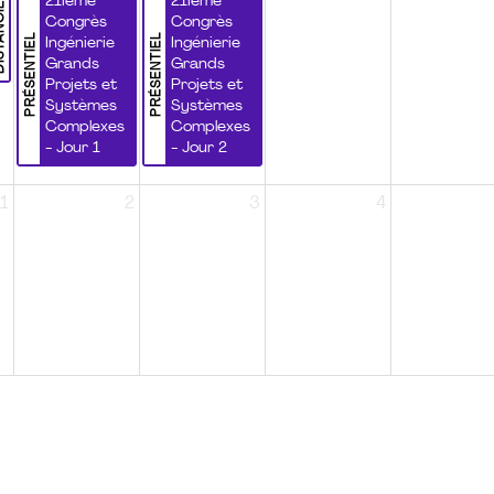
NCIEL
21ième
21ième
Congrès
Congrès
PRÉSENTIEL
PRÉSENTIEL
Ingénierie
Ingénierie
Grands
Grands
Projets et
Projets et
Systèmes
Systèmes
Complexes
Complexes
- Jour 1
- Jour 2
1
2
3
4