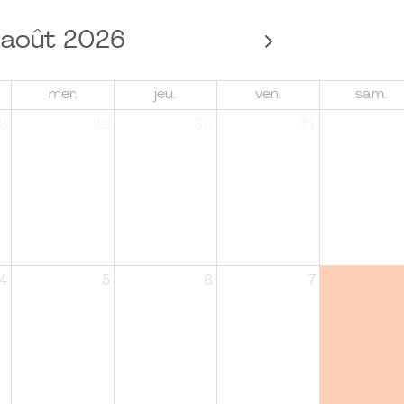
août 2026
mer.
jeu.
ven.
sam.
8
29
30
31
4
5
6
7