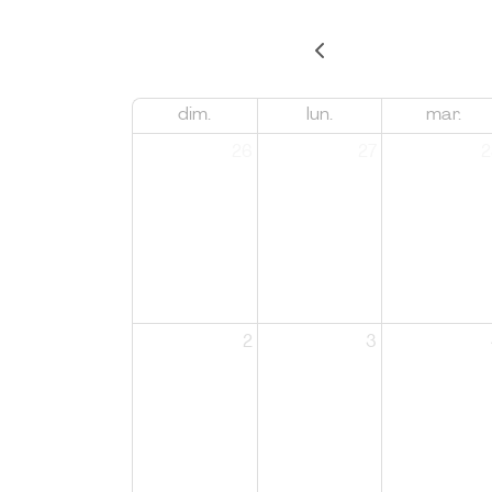
dim.
lun.
mar.
26
27
2
2
3