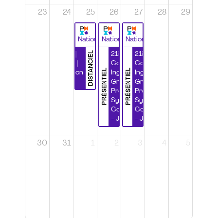
23
24
25
26
27
28
29
National
National
National
DISTANCIEL
Durabilité |
21ième
21ième
Wébinaire |
Congrès
Congrès
PRÉSENTIEL
PRÉSENTIEL
Certification
Ingénierie
Ingénierie
CSPP
Grands
Grands
Projets et
Projets et
Systèmes
Systèmes
Complexes
Complexes
- Jour 1
- Jour 2
30
31
1
2
3
4
5