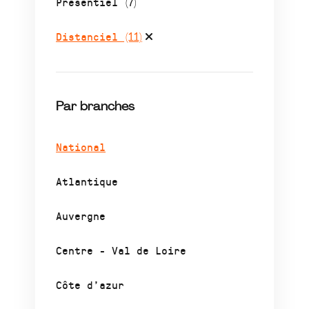
Présentiel
(7)
Distanciel
(11)
Par branches
National
Atlantique
Auvergne
Centre - Val de Loire
Côte d’azur