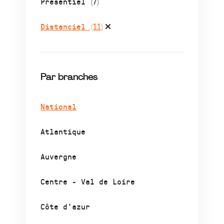
Présentiel
(7)
Distanciel
(11)
Par branches
National
Atlantique
Auvergne
Centre - Val de Loire
Côte d’azur