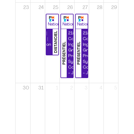
23
24
25
26
27
28
29
National
National
National
DISTANCIEL
Durabilité |
21ième
21ième
Wébinaire |
Congrès
Congrès
PRÉSENTIEL
PRÉSENTIEL
Certification
Ingénierie
Ingénierie
CSPP
Grands
Grands
Projets et
Projets et
Systèmes
Systèmes
Complexes
Complexes
- Jour 1
- Jour 2
30
31
1
2
3
4
5