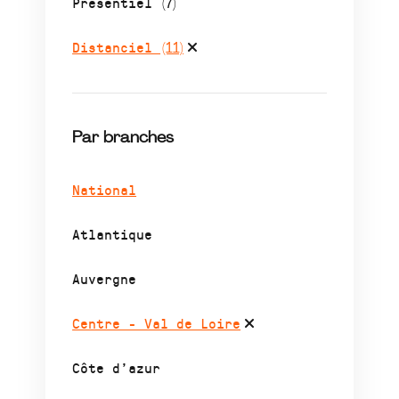
Présentiel
(7)
Distanciel
(11)
Par branches
National
Atlantique
Auvergne
Centre - Val de Loire
Côte d’azur