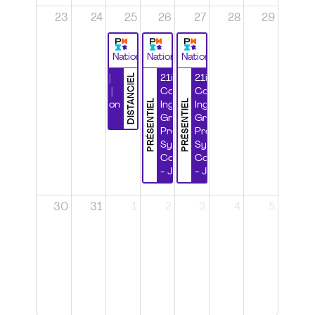
23
24
25
26
27
28
29
National
National
National
DISTANCIEL
Durabilité |
21ième
21ième
Wébinaire |
Congrès
Congrès
PRÉSENTIEL
PRÉSENTIEL
Certification
Ingénierie
Ingénierie
CSPP
Grands
Grands
Projets et
Projets et
Systèmes
Systèmes
Complexes
Complexes
- Jour 1
- Jour 2
30
31
1
2
3
4
5