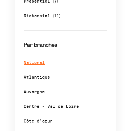
Présentiel
(7)
Distanciel
(11)
Par branches
National
Atlantique
Auvergne
Centre - Val de Loire
Côte d’azur