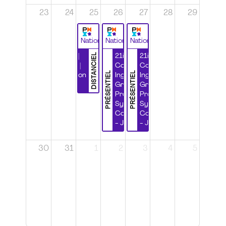
23
24
25
26
27
28
29
National
National
National
DISTANCIEL
Durabilité |
21ième
21ième
Wébinaire |
Congrès
Congrès
PRÉSENTIEL
PRÉSENTIEL
Certification
Ingénierie
Ingénierie
CSPP
Grands
Grands
Projets et
Projets et
Systèmes
Systèmes
Complexes
Complexes
- Jour 1
- Jour 2
30
31
1
2
3
4
5