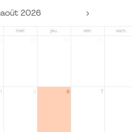
août 2026
mer.
jeu.
ven.
sam.
8
29
30
31
4
5
6
7