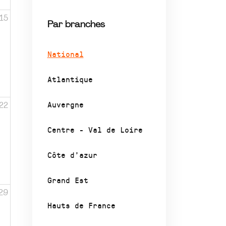
15
Par branches
National
Atlantique
Auvergne
22
Centre - Val de Loire
Côte d’azur
Grand Est
29
Hauts de France