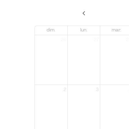
dim.
lun.
mar.
26
27
2
2
3