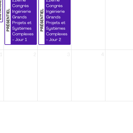
NCIEL
21ième
21ième
Congrès
Congrès
PRÉSENTIEL
PRÉSENTIEL
Ingénierie
Ingénierie
Grands
Grands
Projets et
Projets et
Systèmes
Systèmes
Complexes
Complexes
- Jour 1
- Jour 2
1
2
3
4