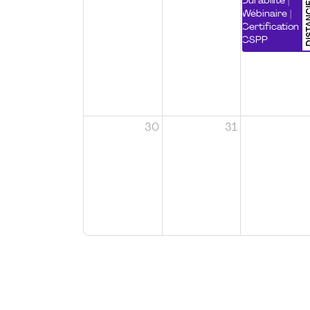
DISTA
Durabilité |
Wébinaire |
Certification
CSPP
30
31