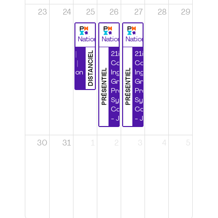
23
24
25
26
27
28
29
National
National
National
DISTANCIEL
Durabilité |
21ième
21ième
Wébinaire |
Congrès
Congrès
PRÉSENTIEL
PRÉSENTIEL
Certification
Ingénierie
Ingénierie
CSPP
Grands
Grands
Projets et
Projets et
Systèmes
Systèmes
Complexes
Complexes
- Jour 1
- Jour 2
30
31
1
2
3
4
5