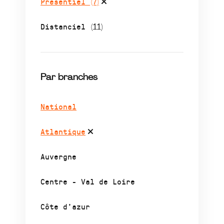
Présentiel
(7)
Distanciel
(11)
Par branches
National
Atlantique
Auvergne
Centre - Val de Loire
Côte d’azur