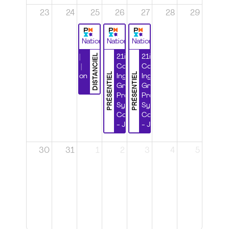
23
24
25
26
27
28
29
National
National
National
DISTANCIEL
Durabilité |
21ième
21ième
Wébinaire |
Congrès
Congrès
PRÉSENTIEL
PRÉSENTIEL
Certification
Ingénierie
Ingénierie
CSPP
Grands
Grands
Projets et
Projets et
Systèmes
Systèmes
Complexes
Complexes
- Jour 1
- Jour 2
30
31
1
2
3
4
5