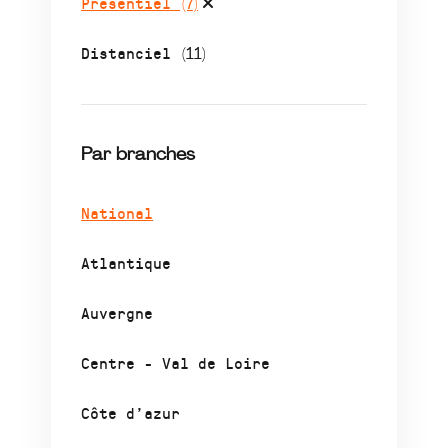
Présentiel
(7)
Distanciel
(11)
Par branches
National
Atlantique
Auvergne
Centre - Val de Loire
Côte d’azur