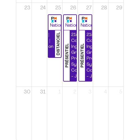
23
24
25
26
27
28
29
National
National
National
DISTANCIEL
Durabilité |
21ième
21ième
Wébinaire |
Congrès
Congrès
PRÉSENTIEL
PRÉSENTIEL
Certification
Ingénierie
Ingénierie
CSPP
Grands
Grands
Projets et
Projets et
Systèmes
Systèmes
Complexes
Complexes
- Jour 1
- Jour 2
30
31
1
2
3
4
5