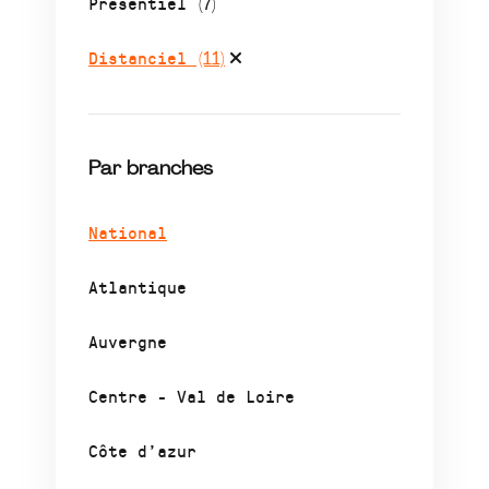
Présentiel
(7)
Distanciel
(11)
Par branches
National
Atlantique
Auvergne
Centre - Val de Loire
Côte d’azur