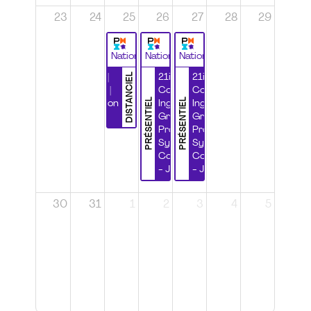
23
24
25
26
27
28
29
National
National
National
DISTANCIEL
Durabilité |
21ième
21ième
Wébinaire |
Congrès
Congrès
PRÉSENTIEL
PRÉSENTIEL
Certification
Ingénierie
Ingénierie
CSPP
Grands
Grands
Projets et
Projets et
Systèmes
Systèmes
Complexes
Complexes
- Jour 1
- Jour 2
30
31
1
2
3
4
5