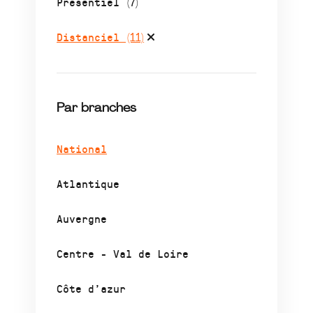
Présentiel
(7)
Distanciel
(11)
Par branches
National
Atlantique
Auvergne
Centre - Val de Loire
Côte d’azur