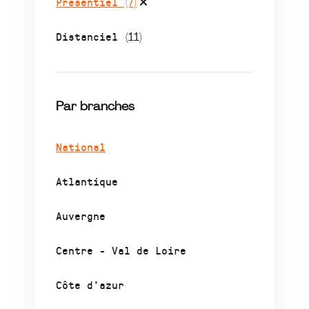
Présentiel
(7)
Distanciel
(11)
Par branches
National
Atlantique
Auvergne
Centre - Val de Loire
Côte d’azur