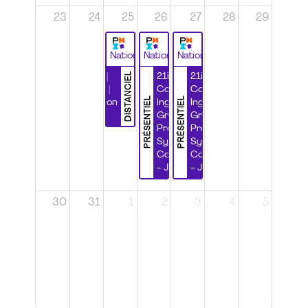
23
24
25
26
27
28
29
National
National
National
DISTANCIEL
Durabilité |
21ième
21ième
Wébinaire |
Congrès
Congrès
PRÉSENTIEL
PRÉSENTIEL
Certification
Ingénierie
Ingénierie
CSPP
Grands
Grands
Projets et
Projets et
Systèmes
Systèmes
Complexes
Complexes
- Jour 1
- Jour 2
30
31
1
2
3
4
5