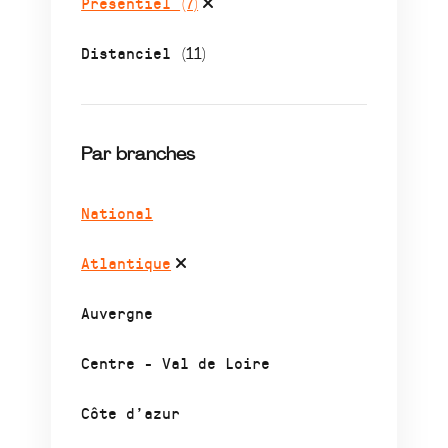
Présentiel
(7)
Distanciel
(11)
Par branches
National
Atlantique
Auvergne
Centre - Val de Loire
Côte d’azur