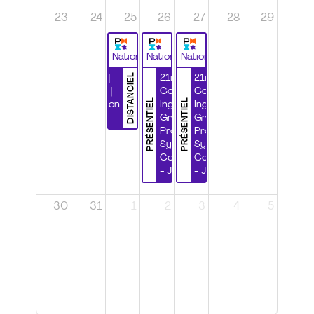
23
24
25
26
27
28
29
National
National
National
DISTANCIEL
Durabilité |
21ième
21ième
Wébinaire |
Congrès
Congrès
PRÉSENTIEL
PRÉSENTIEL
Certification
Ingénierie
Ingénierie
CSPP
Grands
Grands
Projets et
Projets et
Systèmes
Systèmes
Complexes
Complexes
- Jour 1
- Jour 2
30
31
1
2
3
4
5