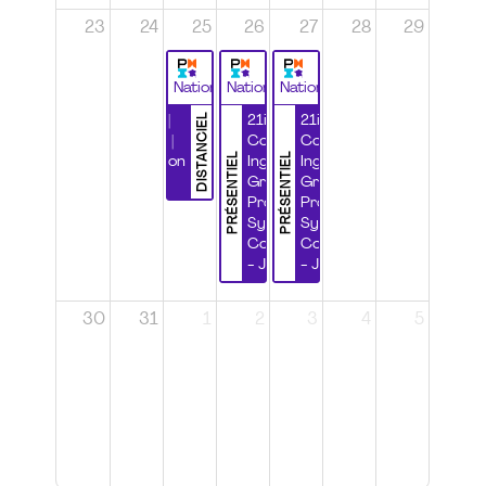
23
24
25
26
27
28
29
National
National
National
DISTANCIEL
Durabilité |
21ième
21ième
Wébinaire |
Congrès
Congrès
PRÉSENTIEL
PRÉSENTIEL
Certification
Ingénierie
Ingénierie
CSPP
Grands
Grands
Projets et
Projets et
Systèmes
Systèmes
Complexes
Complexes
- Jour 1
- Jour 2
30
31
1
2
3
4
5