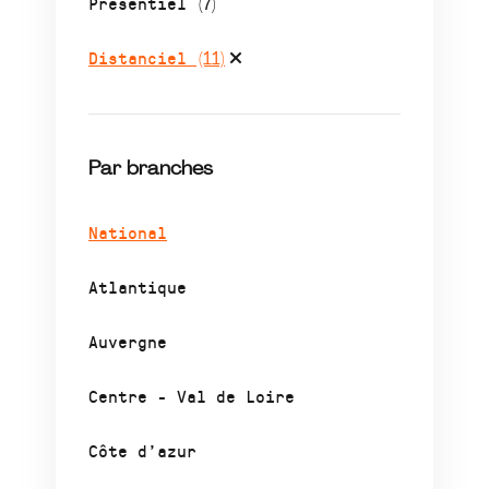
Présentiel
(7)
Distanciel
(11)
Par branches
National
Atlantique
Auvergne
Centre - Val de Loire
Côte d’azur