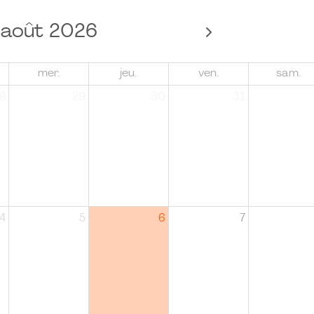
août 2026
mer.
jeu.
ven.
sam.
8
29
30
31
4
5
6
7