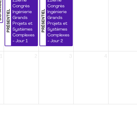
NCIEL
21ième
21ième
Congrès
Congrès
PRÉSENTIEL
PRÉSENTIEL
Ingénierie
Ingénierie
Grands
Grands
Projets et
Projets et
Systèmes
Systèmes
Complexes
Complexes
- Jour 1
- Jour 2
1
2
3
4