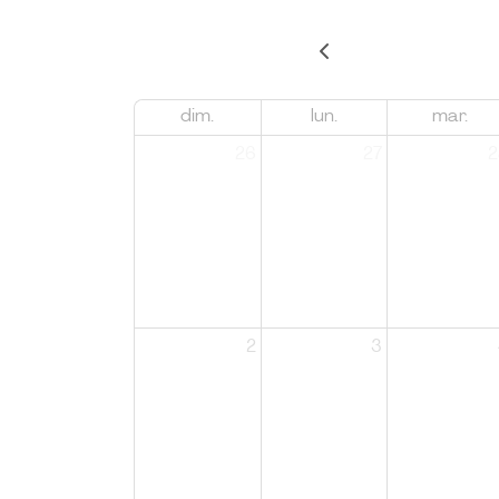
dim.
lun.
mar.
26
27
2
2
3