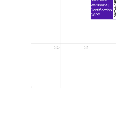
DISTA
Durabilité |
Wébinaire |
Certification
CSPP
30
31