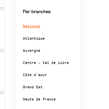
15
Par branches
National
Atlantique
Auvergne
22
Centre - Val de Loire
Côte d’azur
Grand Est
29
Hauts de France