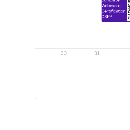
DISTA
Durabilité |
Wébinaire |
Certification
CSPP
30
31