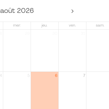
août 2026
mer.
jeu.
ven.
sam.
8
29
30
31
4
5
6
7