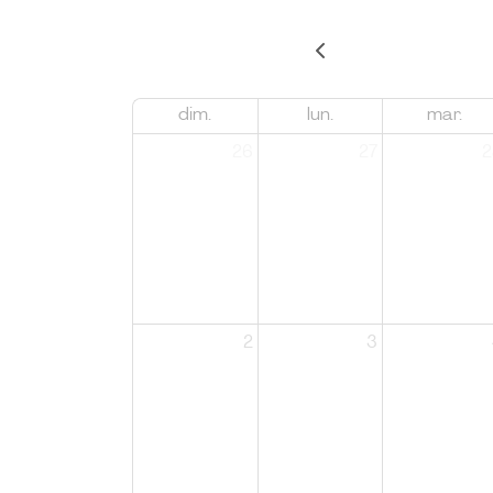
dim.
lun.
mar.
26
27
2
2
3