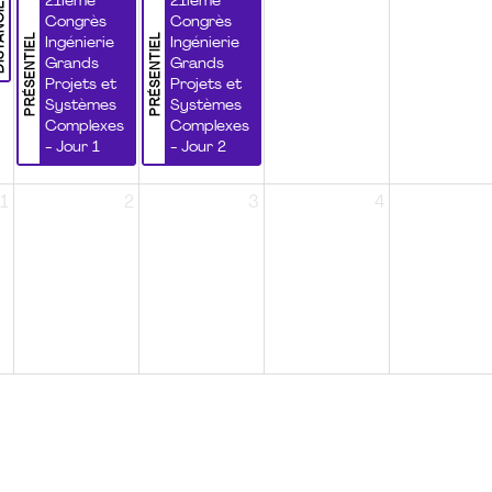
NCIEL
21ième
21ième
Congrès
Congrès
PRÉSENTIEL
PRÉSENTIEL
Ingénierie
Ingénierie
Grands
Grands
Projets et
Projets et
Systèmes
Systèmes
Complexes
Complexes
- Jour 1
- Jour 2
1
2
3
4