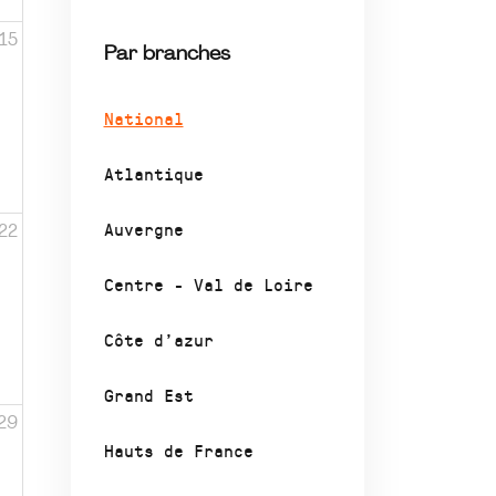
15
Par branches
National
Atlantique
Auvergne
22
Centre - Val de Loire
Côte d’azur
Grand Est
29
Hauts de France