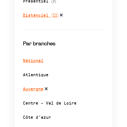
Présentiel
(7)
Distanciel
(11)
Par branches
National
Atlantique
Auvergne
Centre - Val de Loire
Côte d’azur