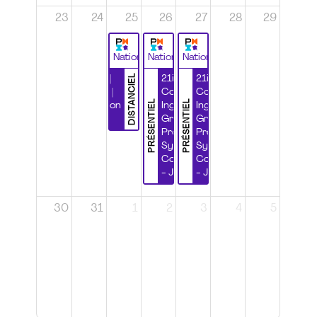
23
24
25
26
27
28
29
National
National
National
DISTANCIEL
Durabilité |
21ième
21ième
Wébinaire |
Congrès
Congrès
PRÉSENTIEL
PRÉSENTIEL
Certification
Ingénierie
Ingénierie
CSPP
Grands
Grands
Projets et
Projets et
Systèmes
Systèmes
Complexes
Complexes
- Jour 1
- Jour 2
30
31
1
2
3
4
5