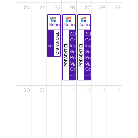
23
24
25
26
27
28
29
National
National
National
DISTANCIEL
Durabilité |
21ième
21ième
Wébinaire |
Congrès
Congrès
PRÉSENTIEL
PRÉSENTIEL
Certification
Ingénierie
Ingénierie
CSPP
Grands
Grands
Projets et
Projets et
Systèmes
Systèmes
Complexes
Complexes
- Jour 1
- Jour 2
30
31
1
2
3
4
5