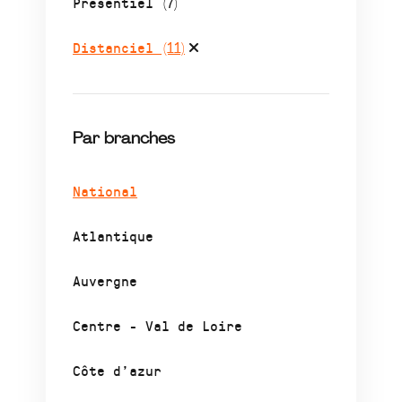
Présentiel
(7)
Distanciel
(11)
Par branches
National
Atlantique
Auvergne
Centre - Val de Loire
Côte d’azur