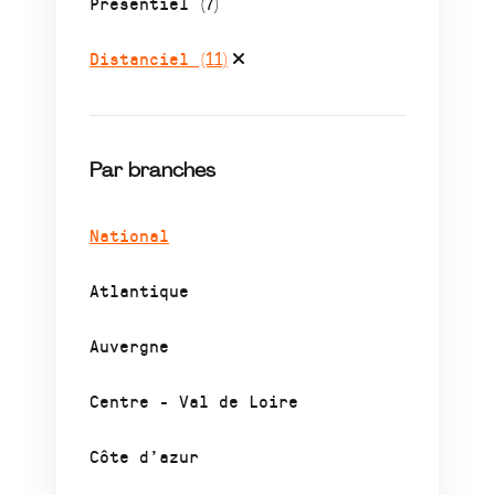
Présentiel
(7)
Distanciel
(11)
Par branches
National
Atlantique
Auvergne
Centre - Val de Loire
Côte d’azur