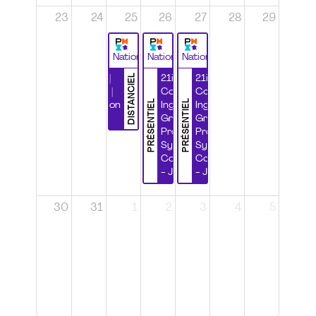
23
24
25
26
27
28
29
National
National
National
DISTANCIEL
Durabilité |
21ième
21ième
Wébinaire |
Congrès
Congrès
PRÉSENTIEL
PRÉSENTIEL
Certification
Ingénierie
Ingénierie
CSPP
Grands
Grands
Projets et
Projets et
Systèmes
Systèmes
Complexes
Complexes
- Jour 1
- Jour 2
30
31
1
2
3
4
5