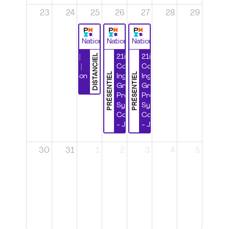
23
24
25
26
27
28
29
National
National
National
DISTANCIEL
Durabilité |
21ième
21ième
Wébinaire |
Congrès
Congrès
PRÉSENTIEL
PRÉSENTIEL
Certification
Ingénierie
Ingénierie
CSPP
Grands
Grands
Projets et
Projets et
Systèmes
Systèmes
Complexes
Complexes
- Jour 1
- Jour 2
30
31
1
2
3
4
5