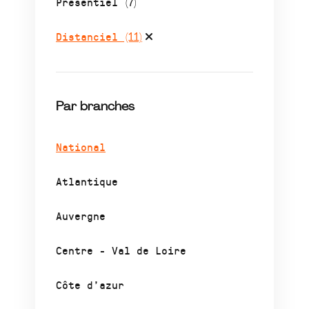
Présentiel
(7)
Distanciel
(11)
Par branches
National
Atlantique
Auvergne
Centre - Val de Loire
Côte d’azur