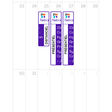
23
24
25
26
27
28
29
National
National
National
DISTANCIEL
Durabilité |
21ième
21ième
Wébinaire |
Congrès
Congrès
PRÉSENTIEL
PRÉSENTIEL
Certification
Ingénierie
Ingénierie
CSPP
Grands
Grands
Projets et
Projets et
Systèmes
Systèmes
Complexes
Complexes
- Jour 1
- Jour 2
30
31
1
2
3
4
5