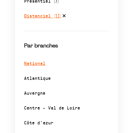
Présentiel
(7)
Distanciel
(11)
Par branches
National
Atlantique
Auvergne
Centre - Val de Loire
Côte d’azur