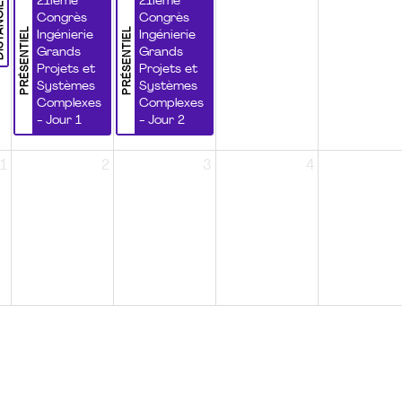
NCIEL
21ième
21ième
Congrès
Congrès
PRÉSENTIEL
PRÉSENTIEL
Ingénierie
Ingénierie
Grands
Grands
Projets et
Projets et
Systèmes
Systèmes
Complexes
Complexes
- Jour 1
- Jour 2
1
2
3
4