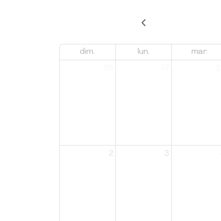
dim.
lun.
mar.
26
27
2
2
3