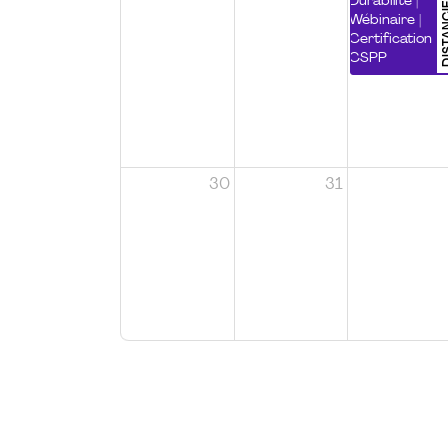
DISTA
Durabilité |
Wébinaire |
Certification
CSPP
30
31