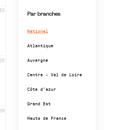
15
Par branches
National
Atlantique
Auvergne
22
Centre - Val de Loire
Côte d’azur
Grand Est
29
Hauts de France