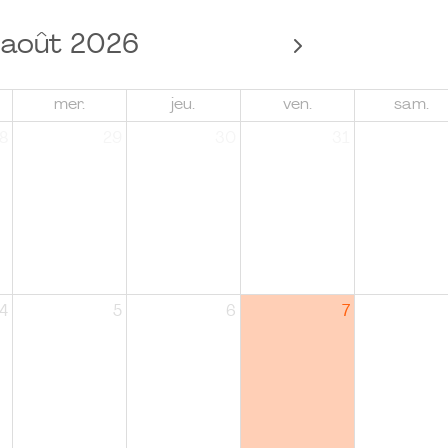
août 2026
mer.
jeu.
ven.
sam.
8
29
30
31
4
5
6
7