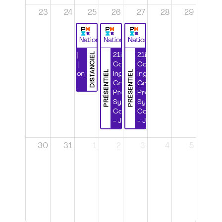
23
24
25
26
27
28
29
National
National
National
DISTANCIEL
Durabilité |
21ième
21ième
Wébinaire |
Congrès
Congrès
PRÉSENTIEL
PRÉSENTIEL
Certification
Ingénierie
Ingénierie
CSPP
Grands
Grands
Projets et
Projets et
Systèmes
Systèmes
Complexes
Complexes
- Jour 1
- Jour 2
30
31
1
2
3
4
5