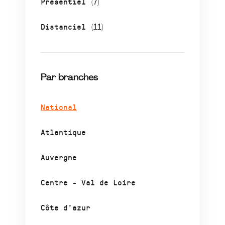
Présentiel
(7)
Distanciel
(11)
Par branches
National
Atlantique
Auvergne
Centre - Val de Loire
Côte d’azur