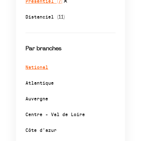
Présentiel
(7)
Distanciel
(11)
Par branches
National
Atlantique
Auvergne
Centre - Val de Loire
Côte d’azur