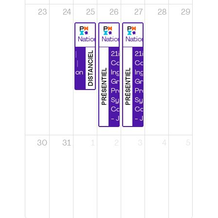
23
24
25
26
27
28
29
National
National
National
DISTANCIEL
Durabilité |
21ième
21ième
Wébinaire |
Congrès
Congrès
PRÉSENTIEL
PRÉSENTIEL
Certification
Ingénierie
Ingénierie
CSPP
Grands
Grands
Projets et
Projets et
Systèmes
Systèmes
Complexes
Complexes
- Jour 1
- Jour 2
30
31
1
2
3
4
5