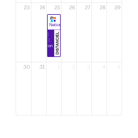
23
24
25
26
27
28
29
National
DISTANCIEL
Durabilité |
Wébinaire |
Certification
CSPP
30
31
1
2
3
4
5