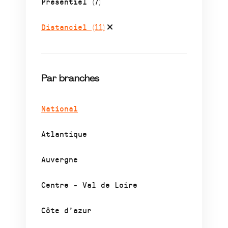
Présentiel
(7)
Distanciel
(11)
Par branches
National
Atlantique
Auvergne
Centre - Val de Loire
Côte d’azur