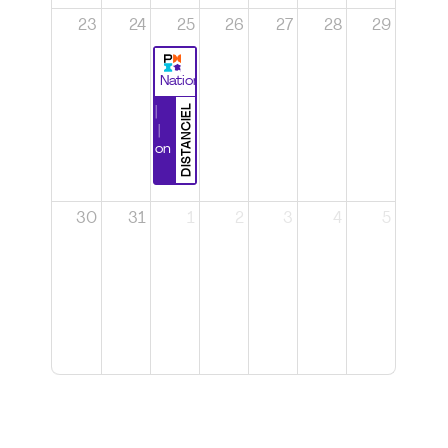
23
24
25
26
27
28
29
National
DISTANCIEL
Durabilité |
Wébinaire |
Certification
CSPP
30
31
1
2
3
4
5