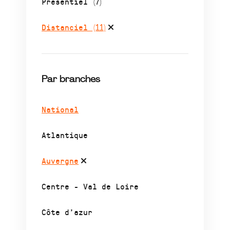
Présentiel
(7)
Distanciel
(11)
Par branches
National
Atlantique
Auvergne
Centre - Val de Loire
Côte d’azur