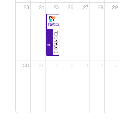
23
24
25
26
27
28
29
National
DISTANCIEL
Durabilité |
Wébinaire |
Certification
CSPP
30
31
1
2
3
4
5