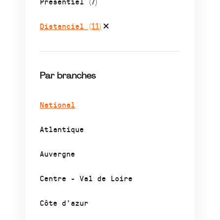
Présentiel
(7)
Distanciel
(11)
Par branches
National
Atlantique
Auvergne
Centre - Val de Loire
Côte d’azur