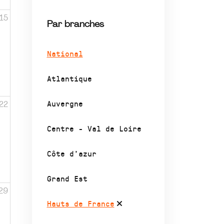
15
Par branches
National
Atlantique
Auvergne
22
Centre - Val de Loire
Côte d’azur
Grand Est
29
Hauts de France