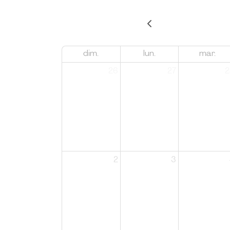
dim.
lun.
mar.
26
27
2
2
3