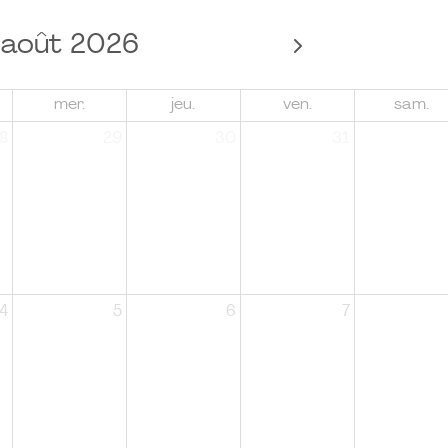
août 2026
mer.
jeu.
ven.
sam.
8
29
30
31
4
5
6
7