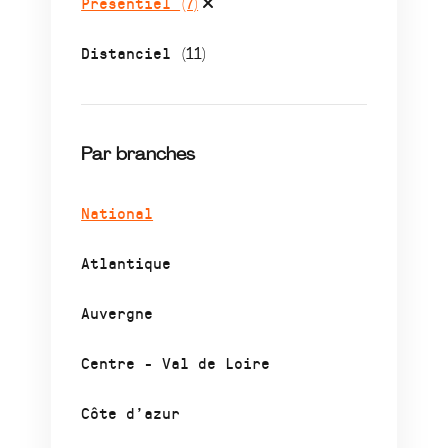
Présentiel
(7)
Distanciel
(11)
Par branches
National
Atlantique
Auvergne
Centre - Val de Loire
Côte d’azur