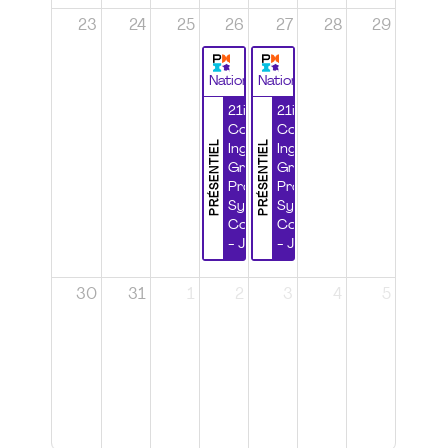
23
24
25
26
27
28
29
National
National
21ième
21ième
Congrès
Congrès
PRÉSENTIEL
PRÉSENTIEL
Ingénierie
Ingénierie
Grands
Grands
Projets et
Projets et
Systèmes
Systèmes
Complexes
Complexes
- Jour 1
- Jour 2
30
31
1
2
3
4
5