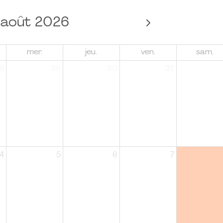
août 2026
mer.
jeu.
ven.
sam.
8
29
30
31
4
5
6
7