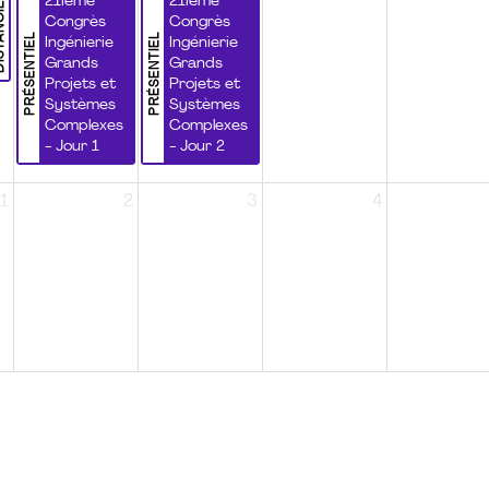
NCIEL
21ième
21ième
Congrès
Congrès
PRÉSENTIEL
PRÉSENTIEL
Ingénierie
Ingénierie
Grands
Grands
Projets et
Projets et
Systèmes
Systèmes
Complexes
Complexes
- Jour 1
- Jour 2
1
2
3
4