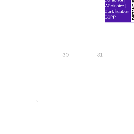
DISTA
Durabilité |
Wébinaire |
Certification
CSPP
30
31