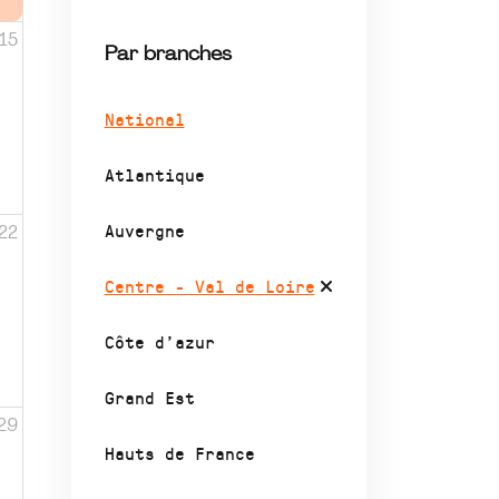
15
Par branches
National
Atlantique
Auvergne
22
Centre - Val de Loire
Côte d’azur
Grand Est
29
Hauts de France