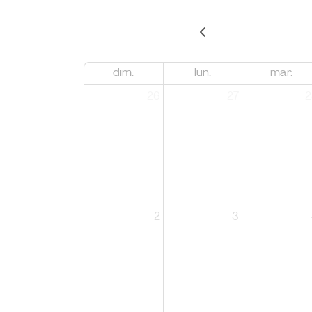
dim.
lun.
mar.
26
27
2
2
3