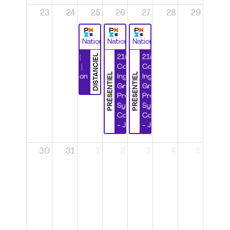
23
24
25
26
27
28
29
National
National
National
DISTANCIEL
Durabilité |
21ième
21ième
Wébinaire |
Congrès
Congrès
PRÉSENTIEL
PRÉSENTIEL
Certification
Ingénierie
Ingénierie
CSPP
Grands
Grands
Projets et
Projets et
Systèmes
Systèmes
Complexes
Complexes
- Jour 1
- Jour 2
30
31
1
2
3
4
5