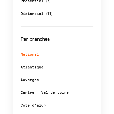
Présentiel
(7)
Distanciel
(11)
Par branches
National
Atlantique
Auvergne
Centre - Val de Loire
Côte d’azur