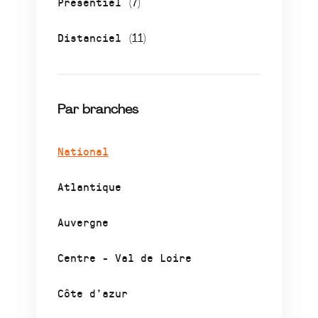
Présentiel
(7)
Distanciel
(11)
Par branches
National
Atlantique
Auvergne
Centre - Val de Loire
Côte d’azur