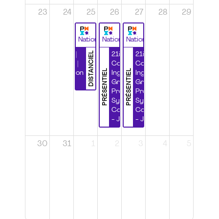
23
24
25
26
27
28
29
National
National
National
DISTANCIEL
Durabilité |
21ième
21ième
Wébinaire |
Congrès
Congrès
PRÉSENTIEL
PRÉSENTIEL
Certification
Ingénierie
Ingénierie
CSPP
Grands
Grands
Projets et
Projets et
Systèmes
Systèmes
Complexes
Complexes
- Jour 1
- Jour 2
30
31
1
2
3
4
5