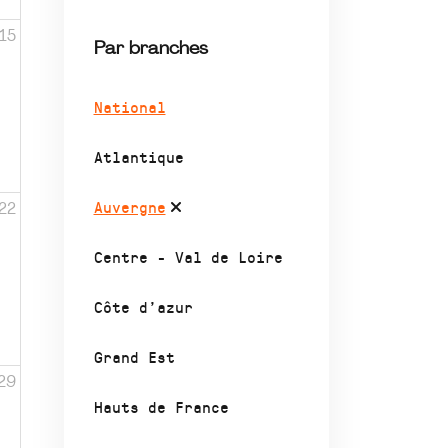
15
Par branches
National
Atlantique
Auvergne
22
Centre - Val de Loire
Côte d’azur
Grand Est
29
Hauts de France