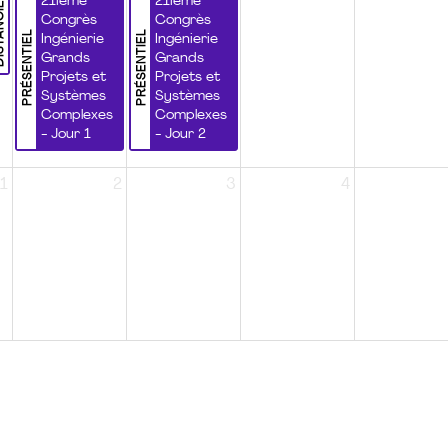
NCIEL
21ième
21ième
Congrès
Congrès
PRÉSENTIEL
PRÉSENTIEL
Ingénierie
Ingénierie
Grands
Grands
Projets et
Projets et
Systèmes
Systèmes
Complexes
Complexes
- Jour 1
- Jour 2
1
2
3
4