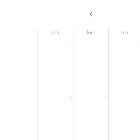
dim.
lun.
mar.
26
27
2
2
3