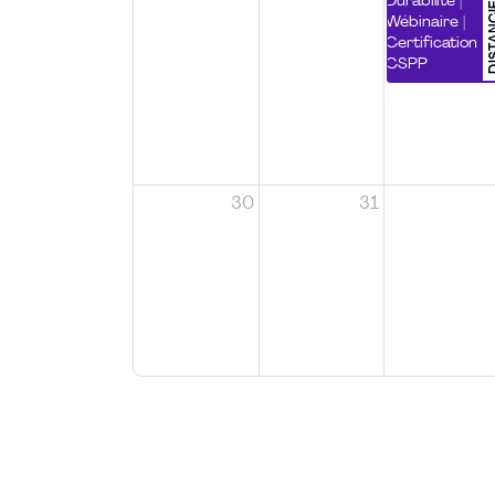
DISTA
Durabilité |
Wébinaire |
Certification
CSPP
30
31