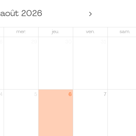
août 2026
mer.
jeu.
ven.
sam.
8
29
30
31
4
5
6
7